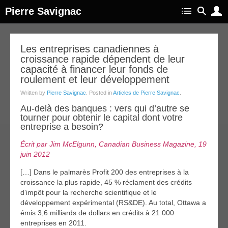
Pierre Savignac
24
Les entreprises canadiennes à
croissance rapide dépendent de leur
avr
019
capacité à financer leur fonds de
roulement et leur développement
Written by
Pierre Savignac
. Posted in
Articles de Pierre Savignac
.
Au-delà des banques : vers qui d’autre se
tourner pour obtenir le capital dont votre
entreprise a besoin?
Écrit par Jim McElgunn, Canadian Business Magazine, 19
juin 2012
[…] Dans le palmarès Profit 200 des entreprises à la
croissance la plus rapide, 45 % réclament des crédits
d’impôt pour la recherche scientifique et le
développement expérimental (RS&DE). Au total, Ottawa a
émis 3,6 milliards de dollars en crédits à 21 000
entreprises en 2011.