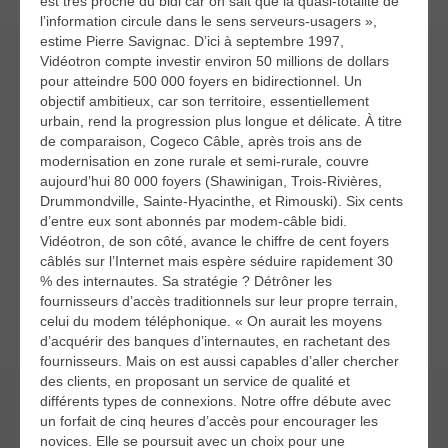
est très proche du bidi car on sait que la quasi-totalité de
l’information circule dans le sens serveurs-usagers »,
estime Pierre Savignac. D’ici à septembre 1997,
Vidéotron compte investir environ 50 millions de dollars
pour atteindre 500 000 foyers en bidirectionnel. Un
objectif ambitieux, car son territoire, essentiellement
urbain, rend la progression plus longue et délicate. À titre
de comparaison, Cogeco Câble, après trois ans de
modernisation en zone rurale et semi-rurale, couvre
aujourd’hui 80 000 foyers (Shawinigan, Trois-Rivières,
Drummondville, Sainte-Hyacinthe, et Rimouski). Six cents
d’entre eux sont abonnés par modem-câble bidi.
Vidéotron, de son côté, avance le chiffre de cent foyers
câblés sur l’Internet mais espère séduire rapidement 30
% des internautes. Sa stratégie ? Détrôner les
fournisseurs d’accès traditionnels sur leur propre terrain,
celui du modem téléphonique. « On aurait les moyens
d’acquérir des banques d’internautes, en rachetant des
fournisseurs. Mais on est aussi capables d’aller chercher
des clients, en proposant un service de qualité et
différents types de connexions. Notre offre débute avec
un forfait de cinq heures d’accès pour encourager les
novices. Elle se poursuit avec un choix pour une