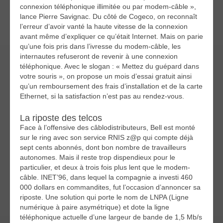
connexion téléphonique illimitée ou par modem-câble »,
lance Pierre Savignac. Du côté de Cogeco, on reconnaît
l’erreur d’avoir vanté la haute vitesse de la connexion
avant même d’expliquer ce qu’était Internet. Mais on parie
qu’une fois pris dans l’ivresse du modem-câble, les
internautes refuseront de revenir à une connexion
téléphonique. Avec le slogan : « Mettez du guépard dans
votre souris », on propose un mois d’essai gratuit ainsi
qu’un remboursement des frais d’installation et de la carte
Ethernet, si la satisfaction n’est pas au rendez-vous.
La riposte des telcos
Face à l’offensive des câblodistributeurs, Bell est monté
sur le ring avec son service RNIS z@p qui compte déjà
sept cents abonnés, dont bon nombre de travailleurs
autonomes. Mais il reste trop dispendieux pour le
particulier, et deux à trois fois plus lent que le modem-
câble. INET’96, dans lequel la compagnie a investi 460
000 dollars en commandites, fut l’occasion d’annoncer sa
riposte. Une solution qui porte le nom de LNPA (Ligne
numérique à paire asymétrique) et dote la ligne
téléphonique actuelle d’une largeur de bande de 1,5 Mb/s