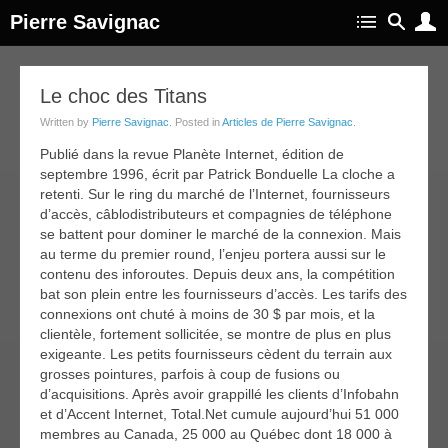
Pierre Savignac
03
Le choc des Titans
oct
Written by
Pierre Savignac
. Posted in
Articles de Pierre Savignac
.
014
Publié dans la revue Planète Internet, édition de
septembre 1996, écrit par Patrick Bonduelle La cloche a
retenti. Sur le ring du marché de l’Internet, fournisseurs
d’accès, câblodistributeurs et compagnies de téléphone
se battent pour dominer le marché de la connexion. Mais
au terme du premier round, l’enjeu portera aussi sur le
contenu des inforoutes. Depuis deux ans, la compétition
bat son plein entre les fournisseurs d’accès. Les tarifs des
connexions ont chuté à moins de 30 $ par mois, et la
clientèle, fortement sollicitée, se montre de plus en plus
exigeante. Les petits fournisseurs cèdent du terrain aux
grosses pointures, parfois à coup de fusions ou
d’acquisitions. Après avoir grappillé les clients d’Infobahn
et d’Accent Internet, Total.Net cumule aujourd’hui 51 000
membres au Canada, 25 000 au Québec dont 18 000 à