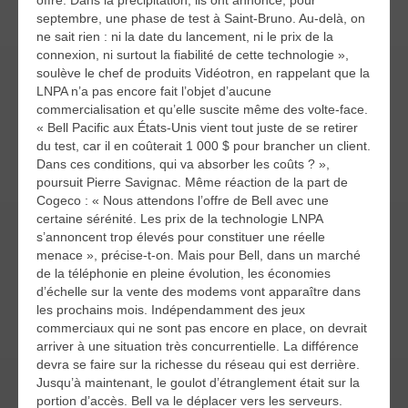
offre. Dans la précipitation, ils ont annoncé, pour
septembre, une phase de test à Saint-Bruno. Au-delà, on
ne sait rien : ni la date du lancement, ni le prix de la
connexion, ni surtout la fiabilité de cette technologie »,
soulève le chef de produits Vidéotron, en rappelant que la
LNPA n’a pas encore fait l’objet d’aucune
commercialisation et qu’elle suscite même des volte-face.
« Bell Pacific aux États-Unis vient tout juste de se retirer
du test, car il en coûterait 1 000 $ pour brancher un client.
Dans ces conditions, qui va absorber les coûts ? »,
poursuit Pierre Savignac. Même réaction de la part de
Cogeco : « Nous attendons l’offre de Bell avec une
certaine sérénité. Les prix de la technologie LNPA
s’annoncent trop élevés pour constituer une réelle
menace », précise-t-on. Mais pour Bell, dans un marché
de la téléphonie en pleine évolution, les économies
d’échelle sur la vente des modems vont apparaître dans
les prochains mois. Indépendamment des jeux
commerciaux qui ne sont pas encore en place, on devrait
arriver à une situation très concurrentielle. La différence
devra se faire sur la richesse du réseau qui est derrière.
Jusqu’à maintenant, le goulot d’étranglement était sur la
portion d’accès. Bell va le déplacer vers les serveurs.