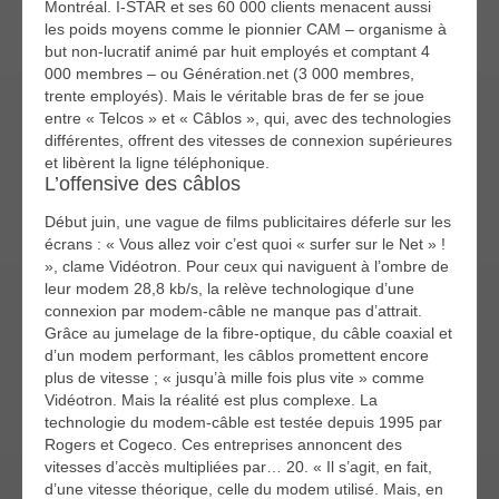
Montréal. I-STAR et ses 60 000 clients menacent aussi
les poids moyens comme le pionnier CAM – organisme à
but non-lucratif animé par huit employés et comptant 4
000 membres – ou Génération.net (3 000 membres,
trente employés). Mais le véritable bras de fer se joue
entre « Telcos » et « Câblos », qui, avec des technologies
différentes, offrent des vitesses de connexion supérieures
et libèrent la ligne téléphonique.
L’offensive des câblos
Début juin, une vague de films publicitaires déferle sur les
écrans : « Vous allez voir c’est quoi « surfer sur le Net » !
», clame Vidéotron. Pour ceux qui naviguent à l’ombre de
leur modem 28,8 kb/s, la relève technologique d’une
connexion par modem-câble ne manque pas d’attrait.
Grâce au jumelage de la fibre-optique, du câble coaxial et
d’un modem performant, les câblos promettent encore
plus de vitesse ; « jusqu’à mille fois plus vite » comme
Vidéotron. Mais la réalité est plus complexe. La
technologie du modem-câble est testée depuis 1995 par
Rogers et Cogeco. Ces entreprises annoncent des
vitesses d’accès multipliées par… 20. « Il s’agit, en fait,
d’une vitesse théorique, celle du modem utilisé. Mais, en